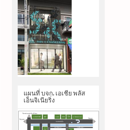
แผนที่ บจก. เอเชีย พลัส
เอ็นจิเนียริ่ง