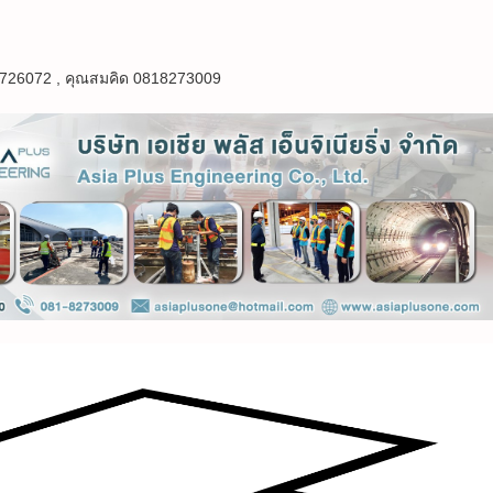
18726072 , คุณสมคิด 0818273009